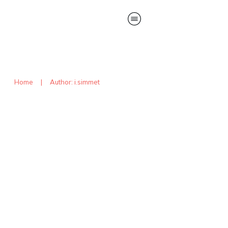
Home
|
Author:
i.simmet
Wärmeplanung –
Fördermöglichkeiten für
kommunale Projekte
Uncategorized