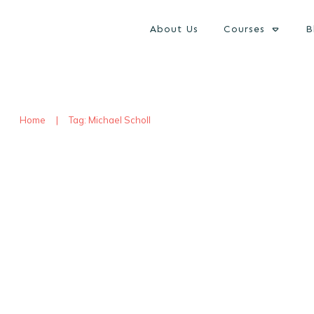
About Us
Courses
B
Home
|
Tag: Michael Scholl
Wärmegewinnung aus Abwasse