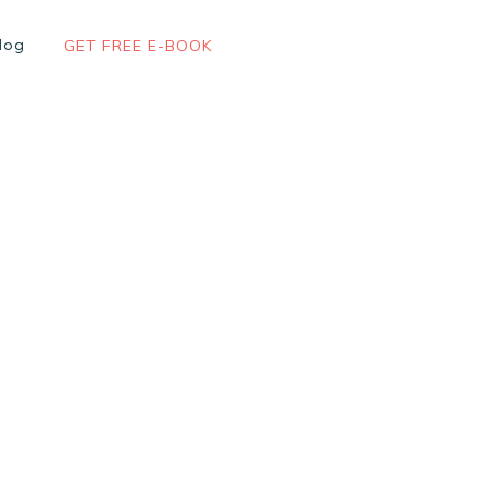
log
GET FREE E-BOOK
r
Uncategorized