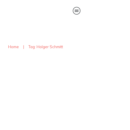
Home
|
Tag: Holger Schmitt
Wärmegewinnung aus
Abwasser
Uncategorized