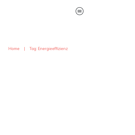
Home
|
Tag: Energieeffizienz
Wärmegewinnung aus
Abwasser
Uncategorized