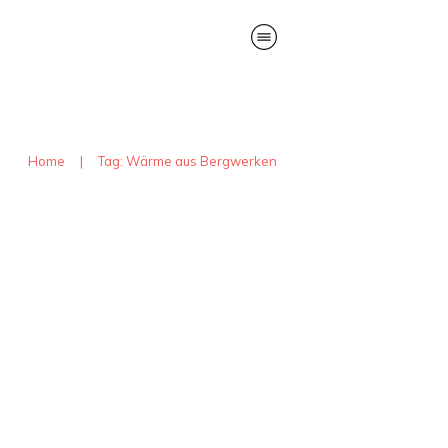
Home
|
Tag: Wärme aus Bergwerken
Geothermie im Saarland:
Unterschätztes Potenzial
unter unseren Füßen
Uncategorized